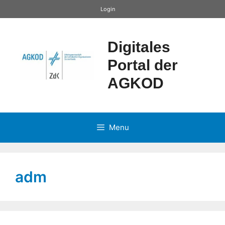
Zum
Login
Inhalt
springen
Digitales
Portal der
AGKOD
Menu
adm